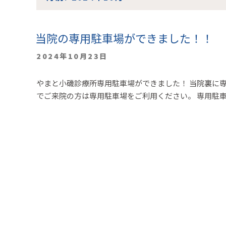
ン
テ
ン
当院の専用駐車場ができました！！
ツ
へ
投
2024年10月23日
ス
稿
キ
日:
やまと小磯診療所専用駐車場ができました！ 当院裏に
ッ
でご来院の方は専用駐車場をご利用ください。 専用駐車
プ