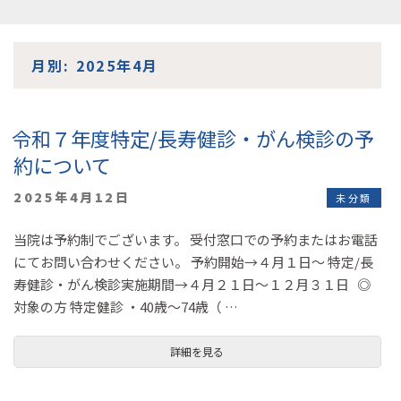
コ
月別: 2025年4月
ン
テ
ン
令和７年度特定/長寿健診・がん検診の予
ツ
約について
へ
ス
投
2025年4月12日
未分類
キ
稿
ッ
日:
当院は予約制でございます。 受付窓口での予約またはお電話
プ
にてお問い合わせください。 予約開始→４月１日～ 特定/長
寿健診・がん検診実施期間→４月２１日～１２月３１日 ◎
対象の方 特定健診 ・40歳～74歳（ …
詳細を見る