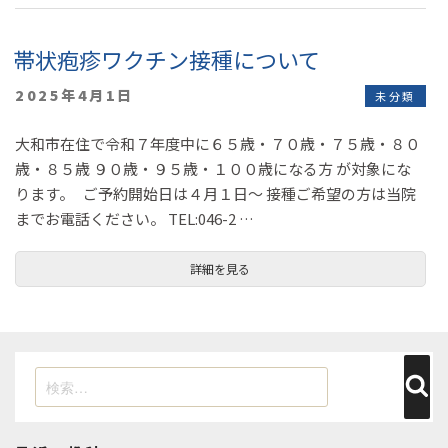
帯状疱疹ワクチン接種について
投
2025年4月1日
未分類
稿
日:
大和市在住で令和７年度中に６５歳・７０歳・７５歳・８０
歳・８５歳 ９０歳・９５歳・１００歳になる方 が対象にな
ります。 ご予約開始日は４月１日～ 接種ご希望の方は当院
までお電話ください。 TEL:046-2 …
詳細を見る
検
検
索
索: