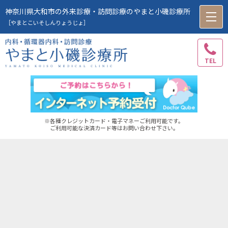
神奈川県大和市の外来診療・訪問診療のやまと小磯診療所
toggle
navigation
［やまとこいそしんりょうじょ］
TEL
※各種クレジットカード・電子マネーご利用可能です。
ご利用可能な決済カード等はお問い合わせ下さい。